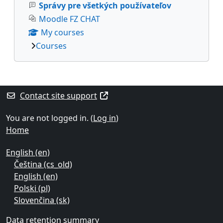
Správy pre všetkých používateľov
Moodle FZ CHAT
My courses
Courses
Supplementary blocks
Contact site support
You are not logged in. (
Log in
)
Home
English ‎(en)‎
Čeština ‎(cs_old)‎
English ‎(en)‎
Polski ‎(pl)‎
Slovenčina ‎(sk)‎
Data retention summary