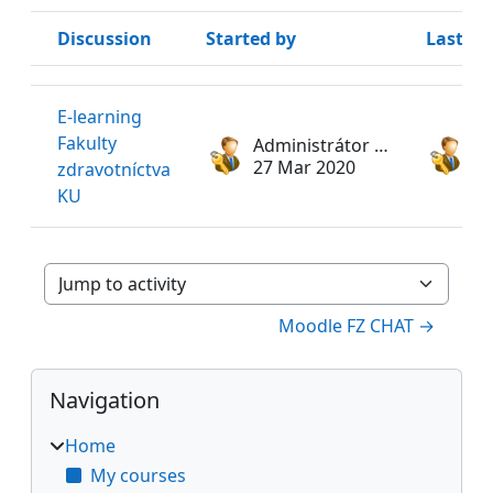
Discussion
Started by
Last po
Status
List of discussions. Showing 1 of 1 discussions
E-learning
Fakulty
Administrátor FZ KU
27 Mar 2020
27
zdravotníctva
KU
Jump to activity
Moodle FZ CHAT →
Blocks
Skip Navigation
Navigation
Home
My courses