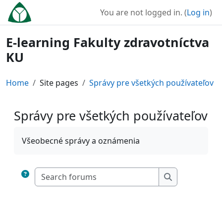
Skip to main content
You are not logged in. (
Log in
)
E-learning Fakulty zdravotníctva
KU
Home
Site pages
Správy pre všetkých používateľov
Správy pre všetkých používateľov
Completion requirements
Všeobecné správy a oznámenia
Search forums
Search forum