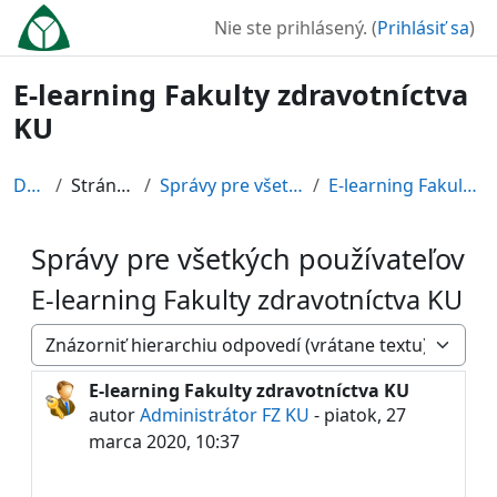
Preskočiť na hlavný obsah
Nie ste prihlásený. (
Prihlásiť sa
)
E-learning Fakulty zdravotníctva
KU
Domov
Stránky portálu
Správy pre všetkých používateľov
E-learning Fakulty zdravotníctva KU
Správy pre všetkých používateľov
E-learning Fakulty zdravotníctva KU
Mód zobrazenia
E-learning Fakulty zdravotníctva KU
Počet odpovedí: 0
autor
Administrátor FZ KU
-
piatok, 27
marca 2020, 10:37