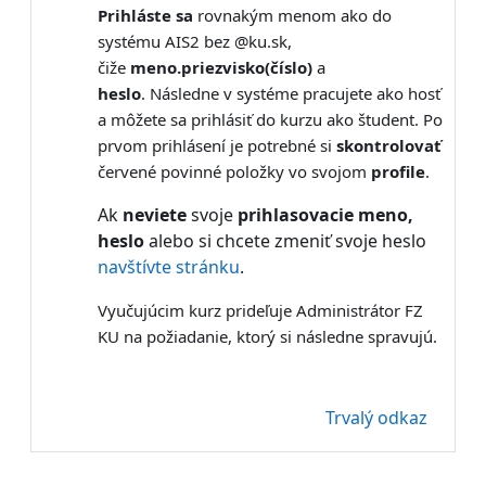
Prihláste sa
rovnakým menom ako do
systému AIS2 bez @ku.sk,
čiže
meno.priezvisko(číslo)
a
heslo
.
Následne v systéme pracujete ako hosť
a môžete sa prihlásiť do kurzu ako študent. Po
prvom prihlásení je potrebné si
skontrolovať
červené povinné položky vo svojom
profile
.
Ak
neviete
svoje
prihlasovacie meno,
heslo
alebo si chcete zmeniť svoje heslo
navštívte stránku
.
Vyučujúcim kurz prideľuje Administrátor FZ
KU na požiadanie, ktorý si následne spravujú.
Trvalý odkaz