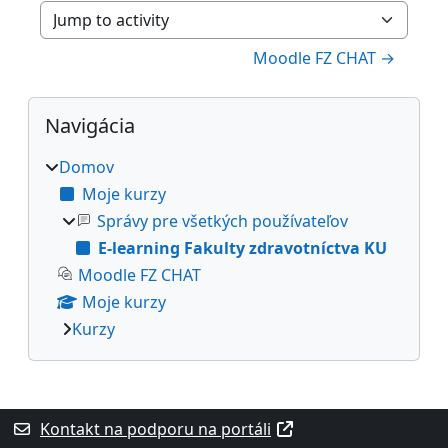
Jump to activity
Moodle FZ CHAT →
Bloky
Preskočiť Navigácia
Navigácia
Domov
Moje kurzy
Správy pre všetkých používateľov
E-learning Fakulty zdravotníctva KU
Moodle FZ CHAT
Moje kurzy
Kurzy
Dodatočné bloky
Kontakt na podporu na portáli