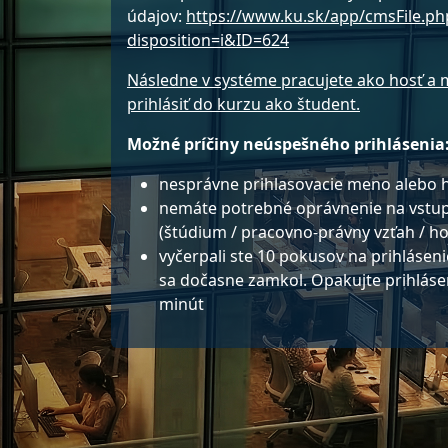
údajov:
https://www.ku.sk/app/cmsFile.ph
disposition=i&ID=624
Následne v systéme pracujete ako hosť a 
prihlásiť do kurzu ako študent.
Možné príčiny neúspešného prihlásenia
nesprávne prihlasovacie meno alebo h
nemáte potrebné oprávnenie na vstup
(štúdium / pracovno-právny vzťah / ho
vyčerpali ste 10 pokusov na prihláseni
sa dočasne zamkol. Opakujte prihláse
minút