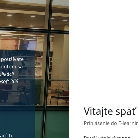
 používate
 kontom sa
likácii
osoft 365
Vitajte späť
Prihlásenie do E-learni
vacích