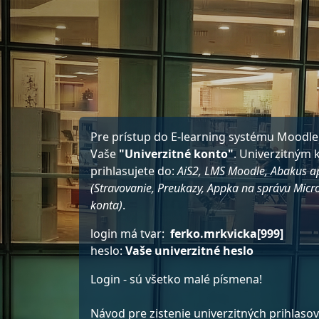
Preskočiť na hlavný obsah
Pre prístup do E-learning systému Moodle
Vaše
"Univerzitné konto"
. Univerzitným
prihlasujete do:
AiS2, LMS Moodle, Abakus ap
(Stravovanie, Preukazy, Appka na správu Micr
konta)
.
login má tvar:
ferko.mrkvicka[999]
heslo:
Vaše univerzitné heslo
Login - sú všetko malé písmena!
Návod pre zistenie univerzitných prihlaso