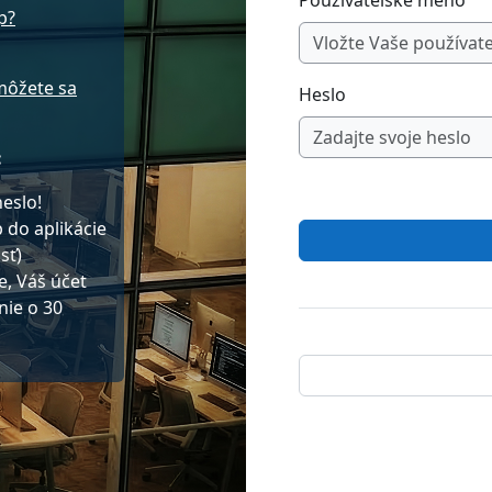
Používateľské meno
p?
môžete sa
Heslo
:
eslo!
 do aplikácie
sť)
e, Váš účet
nie o 30