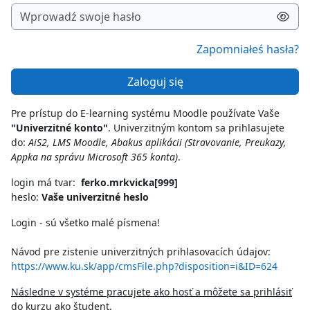
Zapomniałeś hasła?
Zaloguj się
Pre prístup do E-learning systému Moodle používate Vaše
"Univerzitné konto"
. Univerzitným kontom sa prihlasujete
do:
AiS2, LMS Moodle, Abakus aplikácii (Stravovanie, Preukazy,
Appka na správu Microsoft 365 konta)
.
login má tvar:
ferko.mrkvicka[999]
heslo:
Vaše univerzitné heslo
Login - sú všetko malé písmena!
Návod pre zistenie univerzitných prihlasovacích údajov:
https://www.ku.sk/app/cmsFile.php?disposition=i&ID=624
Následne v systéme pracujete ako hosť a môžete sa prihlásiť
do kurzu ako študent.