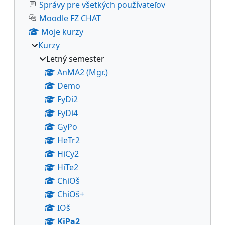
Správy pre všetkých používateľov
Moodle FZ CHAT
Moje kurzy
Kurzy
Letný semester
AnMA2 (Mgr.)
Demo
FyDi2
FyDi4
GyPo
HeTr2
HiCy2
HiTe2
ChiOš
ChiOš+
IOš
KiPa2