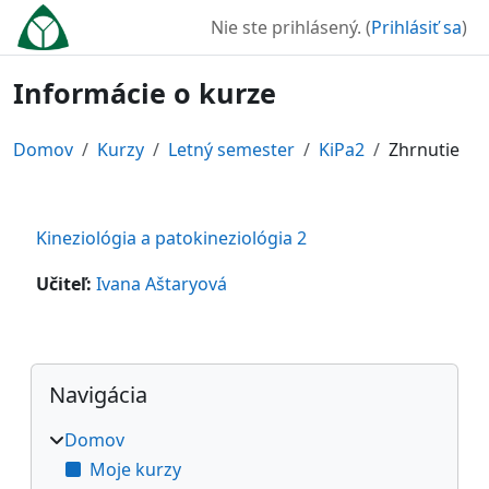
Preskočiť na hlavný obsah
Nie ste prihlásený. (
Prihlásiť sa
)
Informácie o kurze
Domov
Kurzy
Letný semester
KiPa2
Zhrnutie
Kineziológia a patokineziológia 2
Učiteľ:
Ivana Aštaryová
Bloky
Preskočiť Navigácia
Navigácia
Domov
Moje kurzy