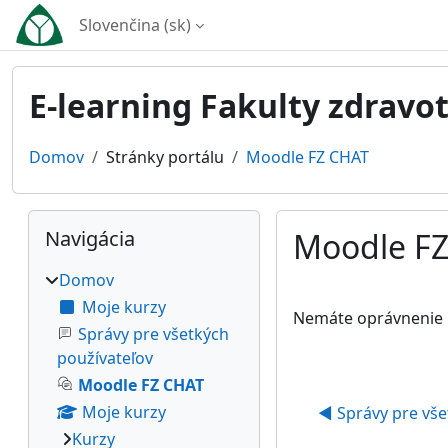
Preskočiť na hlavný obsah
Slovenčina ‎(sk)‎
E-learning Fakulty zdravo
Domov
Stránky portálu
Moodle FZ CHAT
Bloky
Preskočiť Navigácia
Navigácia
Moodle F
Domov
Požiadavky na absol
Moje kurzy
Nemáte oprávnenie n
Správy pre všetkých
používateľov
Moodle FZ CHAT
Moje kurzy
◀︎ Správy pre vš
Kurzy