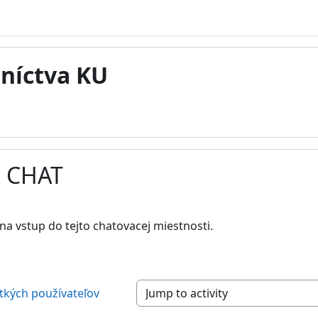
tníctva KU
Z CHAT
vovanie
a vstup do tejto chatovacej miestnosti.
etkých používateľov
Jump to activity