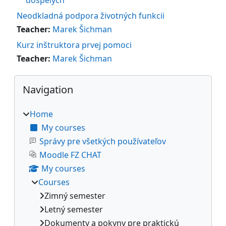
Neodkladná podpora životných funkcii
Teacher:
Marek Šichman
Kurz inštruktora prvej pomoci
Teacher:
Marek Šichman
Blocks
Skip Navigation
Navigation
Home
My courses
Správy pre všetkých používateľov
Moodle FZ CHAT
My courses
Courses
Zimný semester
Letný semester
Dokumenty a pokyny pre praktickú