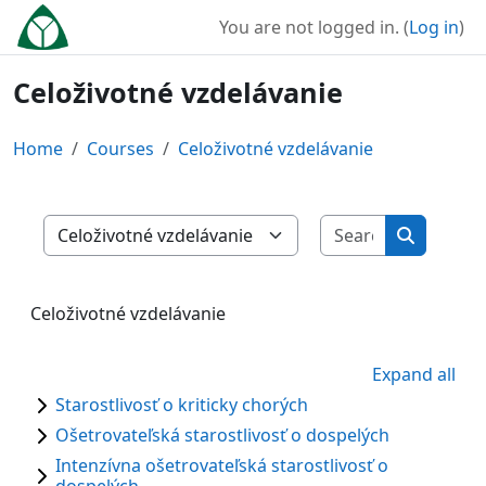
Skip to main content
You are not logged in. (
Log in
)
Celoživotné vzdelávanie
Home
Courses
Celoživotné vzdelávanie
Search cour
Course categories
Search co
Celoživotné vzdelávanie
Expand all
Starostlivosť o kriticky chorých
Ošetrovateľská starostlivosť o dospelých
Intenzívna ošetrovateľská starostlivosť o
dospelých