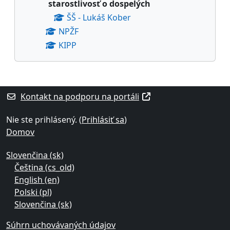
starostlivosť o dospelých
ŠŠ - Lukáš Kober
NPŽF
KIPP
Dodatočné bloky
Kontakt na podporu na portáli
Nie ste prihlásený. (
Prihlásiť sa
)
Domov
Slovenčina ‎(sk)‎
Čeština ‎(cs_old)‎
English ‎(en)‎
Polski ‎(pl)‎
Slovenčina ‎(sk)‎
Súhrn uchovávaných údajov