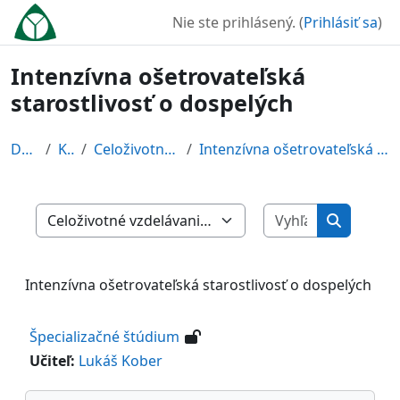
Preskočiť na hlavný obsah
Nie ste prihlásený. (
Prihlásiť sa
)
Intenzívna ošetrovateľská
starostlivosť o dospelých
Domov
Kurzy
Celoživotné vzdelávanie
Intenzívna ošetrovateľská starostlivosť o dospelých
Vyhľadať ku
Kategórie kurzov
Vyhľadať 
Intenzívna ošetrovateľská starostlivosť o dospelých
Špecializačné štúdium
Učiteľ:
Lukáš Kober
Preskočiť Navigácia