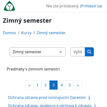
Preskočiť na hlavný obsah
Nie ste prihlásený. (
Prihlásiť sa
)
Zimný semester
Domov
Kurzy
Zimný semester
Vyhľadať ku
Kategórie kurzov
Vyhľadať 
Predmety v zimnom semestri
Predchádzajúca stránka
Strana 1
Strana 2
Strana 3
Strana 4
Strana 5
Ďalšia stránka
«
1
2
3
4
5
»
Ochrana zdravia pred ionizujucim žiarenim
Ochrana zdravia, podpora a výchova k zdraviu