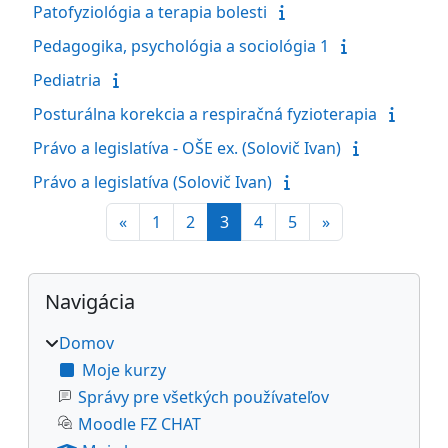
Patofyziológia a terapia bolesti
Pedagogika, psychológia a sociológia 1
Pediatria
Posturálna korekcia a respiračná fyzioterapia
Právo a legislatíva - OŠE ex. (Solovič Ivan)
Právo a legislatíva (Solovič Ivan)
Predchádzajúca stránka
Strana 1
Strana 2
Strana 3
Strana 4
Strana 5
Ďalšia stránka
«
1
2
3
4
5
»
Bloky
Preskočiť Navigácia
Navigácia
Domov
Moje kurzy
Správy pre všetkých používateľov
Moodle FZ CHAT