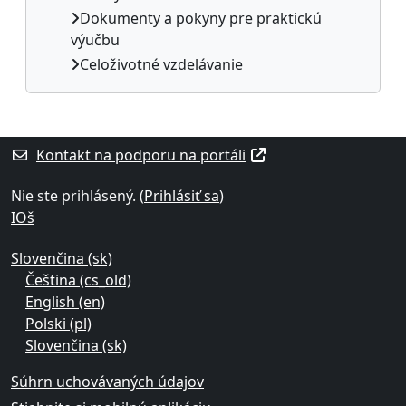
Dokumenty a pokyny pre praktickú
výučbu
Celoživotné vzdelávanie
Dodatočné bloky
Kontakt na podporu na portáli
Nie ste prihlásený. (
Prihlásiť sa
)
IOš
Slovenčina ‎(sk)‎
Čeština ‎(cs_old)‎
English ‎(en)‎
Polski ‎(pl)‎
Slovenčina ‎(sk)‎
Súhrn uchovávaných údajov