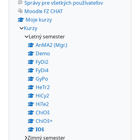
Správy pre všetkých používateľov
Moodle FZ CHAT
Moje kurzy
Kurzy
Letný semester
AnMA2 (Mgr.)
Demo
FyDi2
FyDi4
GyPo
HeTr2
HiCy2
HiTe2
ChiOš
ChiOš+
IOš
Zimný semester