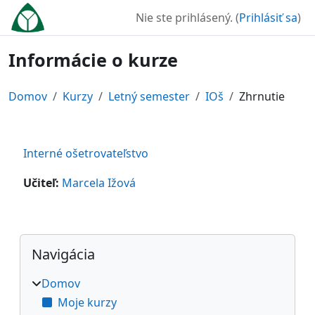
Preskočiť na hlavný obsah
Nie ste prihlásený. (
Prihlásiť sa
)
Informácie o kurze
Domov
Kurzy
Letný semester
IOš
Zhrnutie
Interné ošetrovateľstvo
Učiteľ:
Marcela Ižová
Bloky
Preskočiť Navigácia
Navigácia
Domov
Moje kurzy