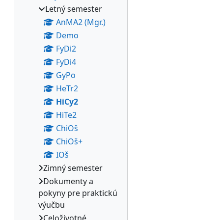
Letný semester
AnMA2 (Mgr.)
Demo
FyDi2
FyDi4
GyPo
HeTr2
HiCy2
HiTe2
ChiOš
ChiOš+
IOš
Zimný semester
Dokumenty a
pokyny pre praktickú
výučbu
Celoživotné