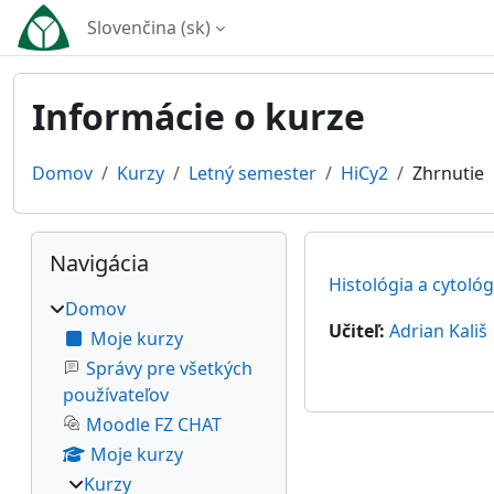
Preskočiť na hlavný obsah
Slovenčina ‎(sk)‎
Informácie o kurze
Domov
Kurzy
Letný semester
HiCy2
Zhrnutie
Bloky
Preskočiť Navigácia
Navigácia
Histológia a cytológ
Domov
Učiteľ:
Adrian Kališ
Moje kurzy
Správy pre všetkých
používateľov
Moodle FZ CHAT
Moje kurzy
Kurzy