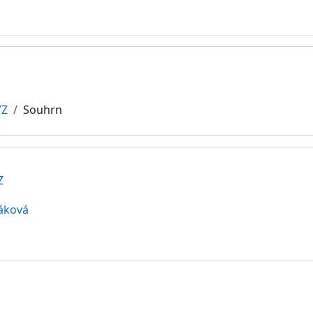
YZ
Souhrn
Z
áková