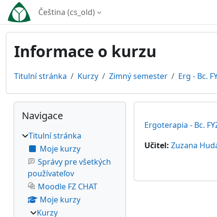
Přejít k hlavnímu obsahu
Čeština ‎(cs_old)‎
Informace o kurzu
Titulní stránka
Kurzy
Zimný semester
Erg - Bc. F
Bloky
Přeskočit: Navigace
Navigace
Ergoterapia - Bc. FY
Titulní stránka
Učitel:
Zuzana Hud
Moje kurzy
Správy pre všetkých
používateľov
Moodle FZ CHAT
Moje kurzy
Kurzy