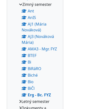
Zimný semester
Ant
AnIS
AJ1 (Mária
Nováková)
AJ3 (Nováková
Mária)
AMA3 - Mgr. FYZ
BTEF
Bi
BiRáRO
Biché
Bio
BiČl
Erg - Bc. FYZ
Letný semester
Dokumenty a