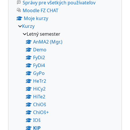
Správy pre všetkých používateľov
Moodle FZ CHAT
Moje kurzy
Kurzy
Letný semester
AnMA2 (Mgr.)
Demo
FyDi2
FyDi4
GyPo
HeTr2
HiCy2
HiTe2
ChiOš
ChiOš+
IOš
KlP