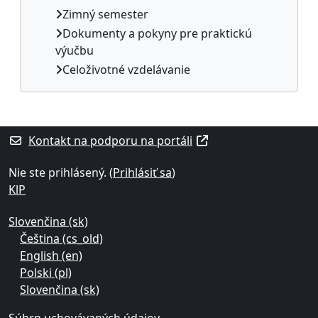
Zimný semester
Dokumenty a pokyny pre praktickú
výučbu
Celoživotné vzdelávanie
Dodatočné bloky
Kontakt na podporu na portáli
Nie ste prihlásený. (
Prihlásiť sa
)
KlP
Slovenčina ‎(sk)‎
Čeština ‎(cs_old)‎
English ‎(en)‎
Polski ‎(pl)‎
Slovenčina ‎(sk)‎