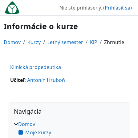
Preskočiť na hlavný obsah
Nie ste prihlásený. (
Prihlásiť sa
)
Informácie o kurze
Domov
Kurzy
Letný semester
KlP
Zhrnutie
Klinická propedeutika
Učiteľ:
Antonín Hruboň
Bloky
Preskočiť Navigácia
Navigácia
Domov
Moje kurzy