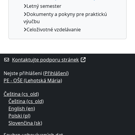
Letný semester
Dokumenty a pokyny pre praktickú
výučbu
Celoživotné vzdelávanie
Supplementary blocks
Kontaktujte podporu stránek
Nejste přihlášeni (
Přihlášení
)
PE - OŠE (Lehotská Mária)
Čeština ‎(cs_old)‎
Čeština ‎(cs_old)‎
English ‎(en)‎
Polski ‎(pl)‎
Slovenčina ‎(sk)‎