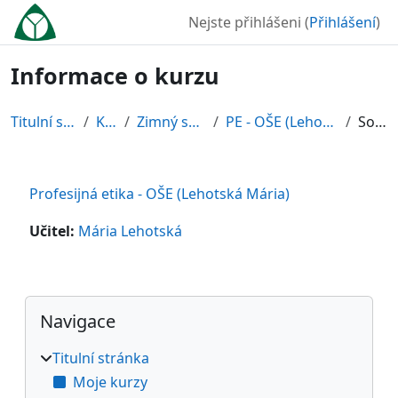
Přejít k hlavnímu obsahu
Nejste přihlášeni (
Přihlášení
)
Informace o kurzu
Titulní stránka
Kurzy
Zimný semester
PE - OŠE (Lehotská Mária)
Souhrn
Profesijná etika - OŠE (Lehotská Mária)
Učitel:
Mária Lehotská
Bloky
Přeskočit: Navigace
Navigace
Titulní stránka
Moje kurzy