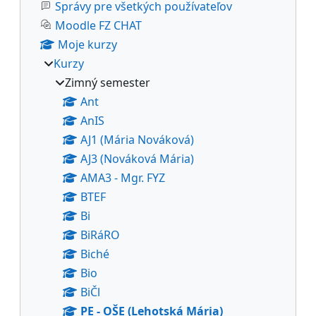
Správy pre všetkých používateľov
Moodle FZ CHAT
Moje kurzy
Kurzy
Zimný semester
Ant
AnIS
AJ1 (Mária Nováková)
AJ3 (Nováková Mária)
AMA3 - Mgr. FYZ
BTEF
Bi
BiRáRO
Biché
Bio
BiČl
PE - OŠE (Lehotská Mária)