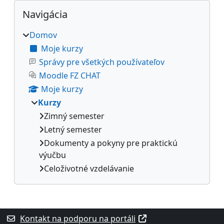
Bloky
Preskočiť Navigácia
Navigácia
Domov
Moje kurzy
Správy pre všetkých používateľov
Moodle FZ CHAT
Moje kurzy
Kurzy
Zimný semester
Letný semester
Dokumenty a pokyny pre praktickú
výučbu
Celoživotné vzdelávanie
Dodatočné bloky
Kontakt na podporu na portáli