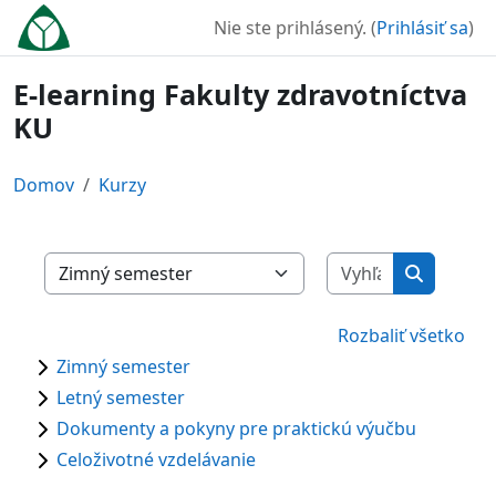
Preskočiť na hlavný obsah
Nie ste prihlásený. (
Prihlásiť sa
)
E-learning Fakulty zdravotníctva
KU
Domov
Kurzy
Vyhľadať ku
Kategórie kurzov
Vyhľadať 
Rozbaliť všetko
Zimný semester
Letný semester
Dokumenty a pokyny pre praktickú výučbu
Celoživotné vzdelávanie