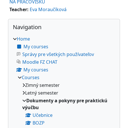
NA PRACOVISKU
Teacher:
Eva Moraučíková
Blocks
Skip Navigation
Navigation
Home
My courses
Správy pre všetkých používateľov
Moodle FZ CHAT
My courses
Courses
Zimný semester
Letný semester
Dokumenty a pokyny pre praktickú
výučbu
Učebnice
BOZP