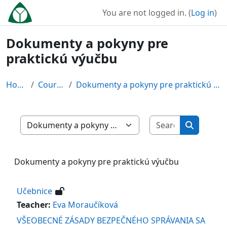
Skip to main content
You are not logged in. (
Log in
)
Dokumenty a pokyny pre
praktickú výučbu
Home
Courses
Dokumenty a pokyny pre praktickú výučbu
Search cour
Course categories
Search co
Dokumenty a pokyny pre praktickú výučbu
Učebnice
Teacher:
Eva Moraučíková
VŠEOBECNÉ ZÁSADY BEZPEČNÉHO SPRÁVANIA SA